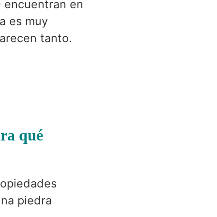
e encuentran en
ca es muy
parecen tanto.
ara qué
ropiedades
una piedra