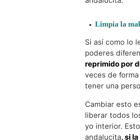
andalucita:
Limpia la mal
Si así como lo 
poderes difere
reprimido por d
veces de forma 
tener una pers
Cambiar esto es
liberar todos l
yo interior. Es
andalucita
, si 