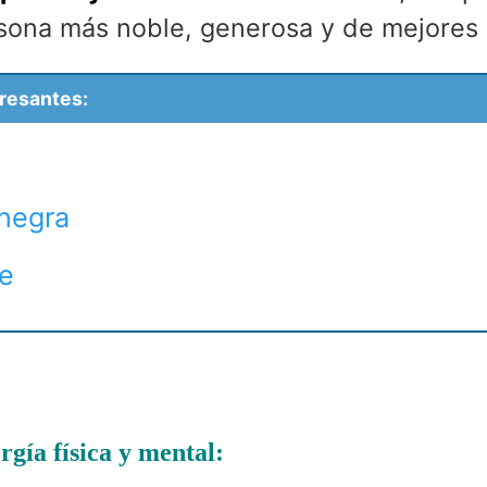
sona más noble, generosa y de mejores 
eresantes:
 negra
re
rgía física y mental: