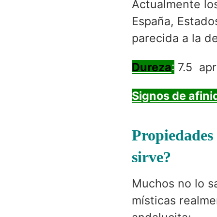
Actualmente lo
España, Estados
parecida a la d
Dureza
:
7.5 apr
Signos de afini
Propiedades 
sirve?
Muchos no lo s
místicas realme