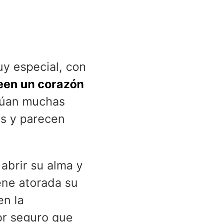
uy especial, con
een un corazón
túan muchas
as y parecen
abrir su alma y
iene atorada su
en la
or seguro que