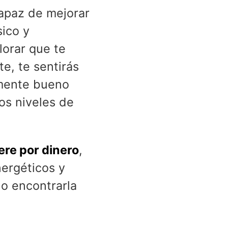
capaz de mejorar
sico y
lorar que te
e, te sentirás
lmente bueno
os niveles de
ere por dinero
,
nergéticos y
 o encontrarla