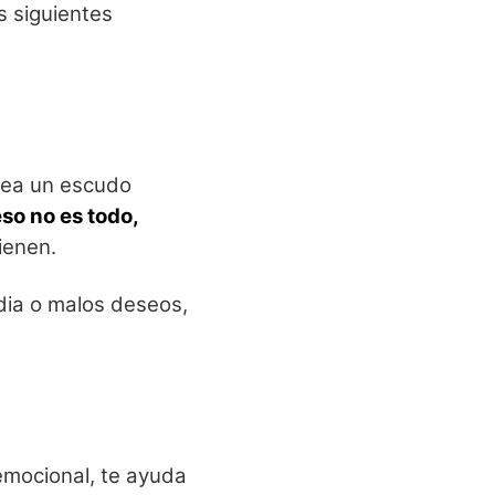
s siguientes
crea un escudo
eso no es todo,
ienen.
idia o malos deseos,
emocional, te ayuda