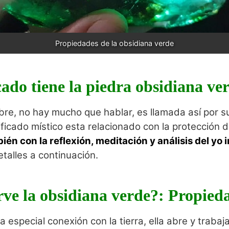
Propiedades de la obsidiana verde
cado tiene la piedra obsidiana ve
re, no hay mucho que hablar, es llamada así por su
ificado místico esta relacionado con la protección 
ién con la reflexión, meditación y análisis del yo i
alles a continuación.
rve la obsidiana verde?: Propied
a especial conexión con la tierra, ella abre y traba