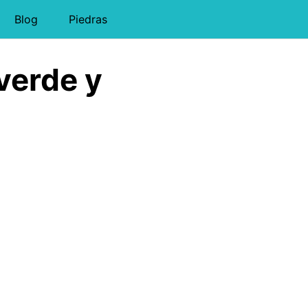
Blog
Piedras
verde y