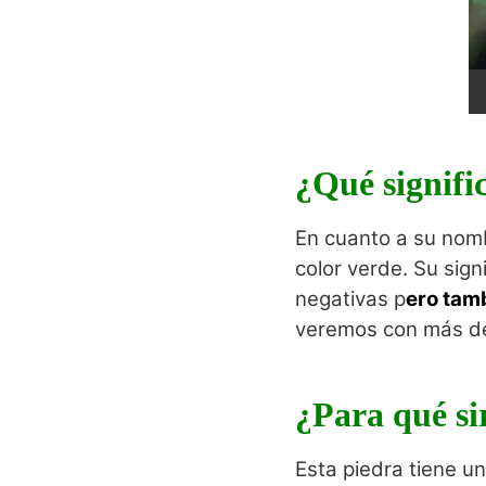
¿Qué signifi
En cuanto a su nomb
color verde. Su sign
negativas p
ero tamb
veremos con más det
¿Para qué si
Esta piedra tiene un