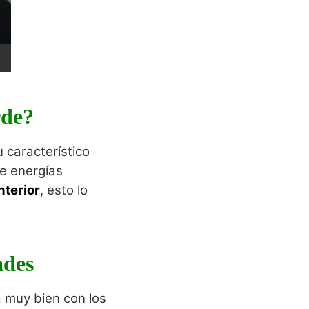
rde?
 característico
de energías
nterior
, esto lo
ades
ja muy bien con los